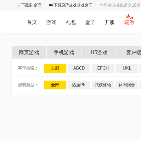
下载到桌面
下载567游戏游戏盒子
本平台游戏仅适合18
首页
游戏
礼包
盒子
开服
端游
网页游戏
手机游戏
H5游戏
客户
字母检索：
全部
ABCD
EFGH
IJKL
游戏类型：
全部
热血PK
武侠修仙
休闲回合