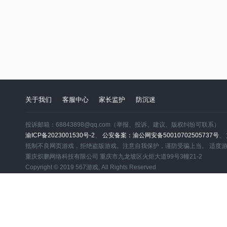
关于我们
客服中心
家长监护
防沉迷
投诉邮箱：68843898@qq.com（举报、投诉、建议、版权纠纷可联系）
渝ICP备2023001530号-2
、
公安备案：渝公网安备50010702505737号
、
抵制不良网页游戏，拒绝盗版游戏。注意自我保护，谨防受骗上当。 适度
重庆炽鹏网络科技有限公司 重庆市九龙坡区火炬大道99号3幢21-2
Copyright © 2019 567游戏, All Rights Reserved