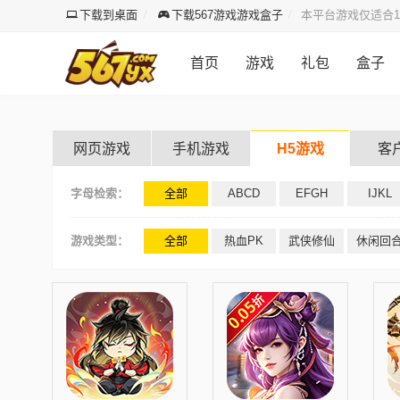
下载到桌面
下载567游戏游戏盒子
本平台游戏仅适合1
首页
游戏
礼包
盒子
网页游戏
手机游戏
H5游戏
客
字母检索：
全部
ABCD
EFGH
IJKL
游戏类型：
全部
热血PK
武侠修仙
休闲回