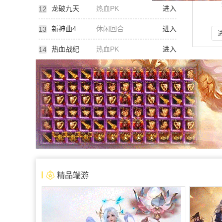
龙破九天
热血PK
进入
12
新神曲4
休闲回合
进入
13
热血战纪
热血PK
进入
14
扫
精品端游