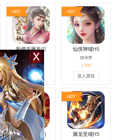
新倚天屠龙记
仙侠神域H5
角色扮演
3D大作
1:10
1:100
进入游戏
进入游戏
猫狩纪(0.1折)
屠龙圣域H5
扫一扫 手机玩
扫一扫 手机玩