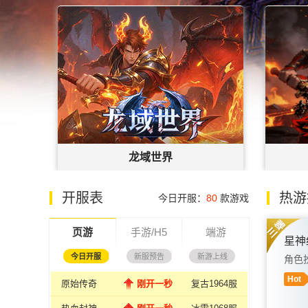
龙域世界
官网
|
礼包
开始游戏
官网
|
开服表
热游
今日开服：
80
款游戏
页游
手游/H5
端游
星神
今日开服
新服预告
新游上线
角色
Hot
原始传奇
刚开一秒
复古1964服