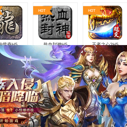
始传奇H5
热血封神H5
王者之心2H5
热血PK
热血PK
热血PK
1:1
1:100
1:100
进入游戏
进入游戏
进入游戏
京传奇H5
中职篮:全力以赴
全民学霸
一扫 手机玩
扫一扫 手机玩
扫一扫 手机玩