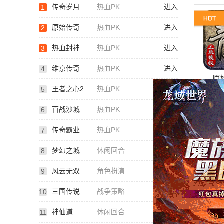
传奇岁月
热血PK
进入
1
原始传奇
热血PK
进入
2
热血封神
热血PK
进入
3
维京传奇
热血PK
进入
4
原
王者之心2
热血PK
进入
5
百战沙城
热血PK
进入
6
传奇霸业
热血PK
进入
7
梦幻之城
休闲回合
进入
8
风云无双
角色扮演
进入
9
三国传说
战争策略
进入
10
神仙道
休闲回合
进入
11
维
扫