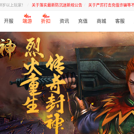
8岁以上玩家！
关于落实最新防沉迷新规公告
关于严厉打击充值诈骗等
开服
端游
折扣
资讯
充值
商城
客服