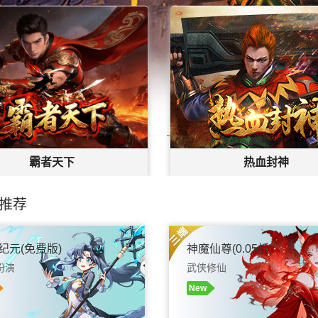
霸者天下
热血封神
礼包
开始游戏
官网
|
礼包
开
推荐
纪元(免费版)
神魔仙尊(0.05折)
扮演
武侠修仙
New