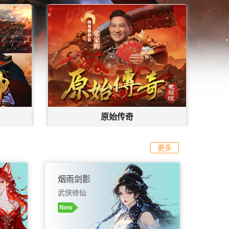
原始传奇
始游戏
官网
|
礼包
开始游戏
更多
烟雨剑影
武侠修仙
New