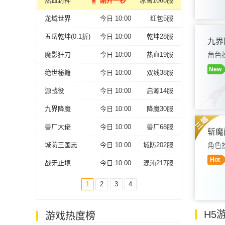
热血封神
刚开一秒
冰雪1068服
龙域世界
今日 10:00
红包5服
进
五岳乾坤(0.1折)
今日 10:00
乾坤28服
九界
魔影狂刀
今日 10:00
热血19服
角色
New
绝世秘籍
今日 10:00
双线38服
源战役
今日 10:00
启源14服
九界降魔
今日 10:00
降魔30服
进
兽厂大佬
今日 10:00
兽厂68服
斩魔
城防三国志
今日 10:00
城防202服
角色
Hot
战无止境
今日 10:00
混沌217服
1
2
3
4
进
H5
游戏热度榜