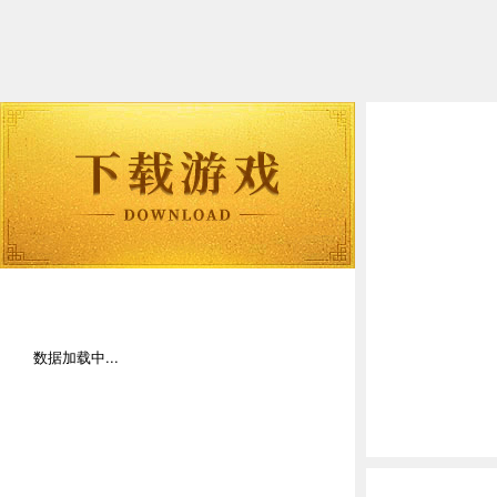
数据加载中...