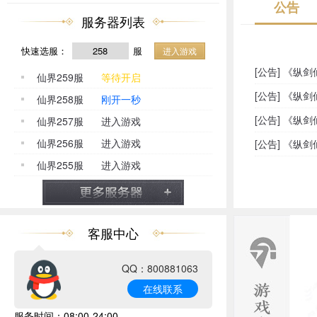
公告
服务器列表
快速选服：
服
进入游戏
[公告] 《纵
仙界259服
等待开启
[公告] 《纵剑
仙界258服
刚开一秒
[公告] 《
仙界257服
进入游戏
仙界256服
进入游戏
[公告] 《纵
仙界255服
进入游戏
客服中心
QQ：800881063
在线联系
服务时间：08:00-24:00