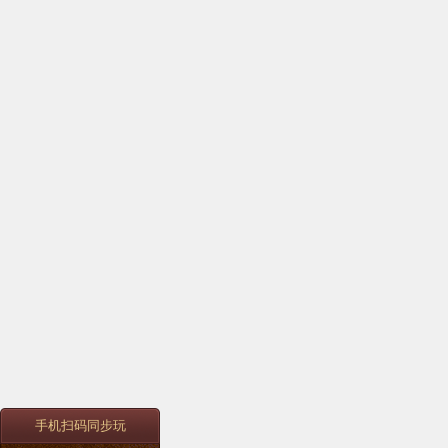
手机扫码同步玩