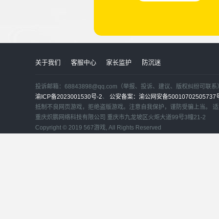
关于我们
客服中心
家长监护
防沉迷
投诉邮箱：68843898@qq.com（举报、投诉、建议、版权纠纷可联系
渝ICP备2023001530号-2
、
公安备案：渝公网安备50010702505737
抵制不良网页游戏，拒绝盗版游戏。注意自我保护，谨防受骗上当。 
重庆炽鹏网络科技有限公司 重庆市九龙坡区火炬大道99号3幢21-2
Copyright © 2019 567游戏, All Rights Reserved