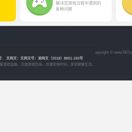
解决您游戏过程中遇到的
各种问题
）
opyright © www.56
号
、
文网文：文网文号：渝网文〔2018〕8601-193号
适度游戏益脑，沉迷游戏伤身。合理安排时间，享受健康生活。