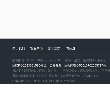
关于我们
客服中心
家长监护
防沉迷
投诉邮箱：68843898@qq.com（举报、投诉、建议、版权纠纷可联系）
渝ICP备2023001530号-2
、
公安备案：渝公网安备50010702505737号
、
抵制不良网页游戏，拒绝盗版游戏。注意自我保护，谨防受骗上当。 适度
重庆炽鹏网络科技有限公司 重庆市九龙坡区火炬大道99号3幢21-2
Copyright © 2019 567游戏, All Rights Reserved