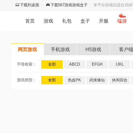
下载到桌面
下载567游戏游戏盒子
本平台游戏仅适合18
首页
游戏
礼包
盒子
开服
端游
网页游戏
手机游戏
H5游戏
客户
字母检索：
全部
ABCD
EFGH
IJKL
游戏类型：
全部
热血PK
武侠修仙
休闲回合